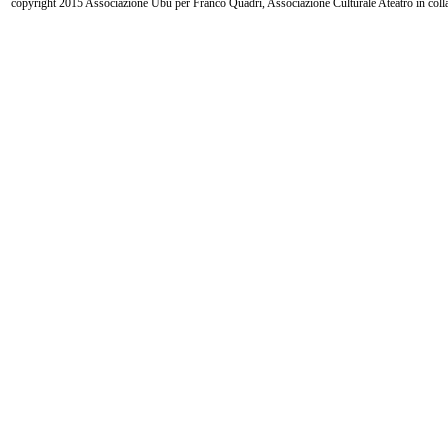
copyright 2015 Associazione Ubu per Franco Quadri, Associazione Culturale Ateatro in coll