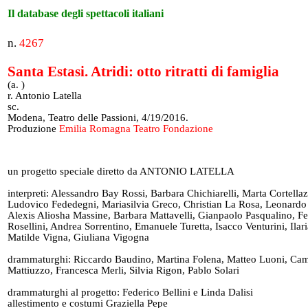
Il database degli spettacoli italiani
n.
4267
Santa Estasi. Atridi: otto ritratti di famiglia
(a. )
r. Antonio Latella
sc.
Modena, Teatro delle Passioni, 4/19/2016.
Produzione
Emilia Romagna Teatro Fondazione
un progetto speciale diretto da ANTONIO LATELLA
interpreti: Alessandro Bay Rossi, Barbara Chichiarelli, Marta Cortella
Ludovico Fededegni, Mariasilvia Greco, Christian La Rosa, Leonardo 
Alexis Aliosha Massine, Barbara Mattavelli, Gianpaolo Pasqualino, Fe
Rosellini, Andrea Sorrentino, Emanuele Turetta, Isacco Venturini, Ilari
Matilde Vigna, Giuliana Vigogna
drammaturghi: Riccardo Baudino, Martina Folena, Matteo Luoni, Cam
Mattiuzzo, Francesca Merli, Silvia Rigon, Pablo Solari
drammaturghi al progetto: Federico Bellini e Linda Dalisi
allestimento e costumi Graziella Pepe