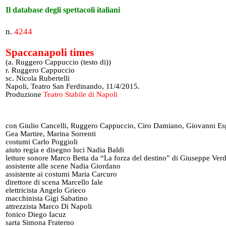
Il database degli spettacoli italiani
n.
4244
Spaccanapoli times
(a. Ruggero Cappuccio (testo di))
r. Ruggero Cappuccio
sc. Nicola Rubertelli
Napoli, Teatro San Ferdinando, 11/4/2015.
Produzione
Teatro Stabile di Napoli
con Giulio Cancelli, Ruggero Cappuccio, Ciro Damiano, Giovanni Es
Gea Martire, Marina Sorrenti
costumi Carlo Poggioli
aiuto regia e disegno luci Nadia Baldi
letture sonore Marco Betta da “La forza del destino” di Giuseppe Verd
assistente alle scene Nadia Giordano
assistente ai costumi Maria Carcuro
direttore di scena Marcello Iale
elettricista Angelo Grieco
macchinista Gigi Sabatino
attrezzista Marco Di Napoli
fonico Diego Iacuz
sarta Simona Fraterno