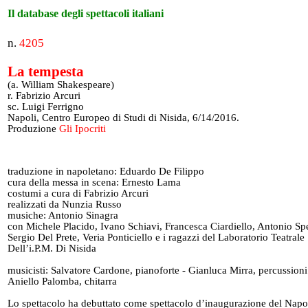
Il database degli spettacoli italiani
n.
4205
La tempesta
(a. William Shakespeare)
r. Fabrizio Arcuri
sc. Luigi Ferrigno
Napoli, Centro Europeo di Studi di Nisida, 6/14/2016.
Produzione
Gli Ipocriti
traduzione in napoletano: Eduardo De Filippo
cura della messa in scena: Ernesto Lama
costumi a cura di Fabrizio Arcuri
realizzati da Nunzia Russo
musiche: Antonio Sinagra
con Michele Placido, Ivano Schiavi, Francesca Ciardiello, Antonio Sp
Sergio Del Prete, Veria Ponticiello e i ragazzi del Laboratorio Teatrale
Dell’i.P.M. Di Nisida
musicisti: Salvatore Cardone, pianoforte - Gianluca Mirra, percussioni
Aniello Palomba, chitarra
Lo spettacolo ha debuttato come spettacolo d’inaugurazione del Napol