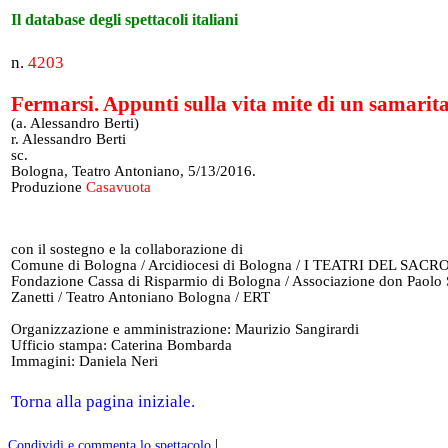
Il database degli spettacoli italiani
n.
4203
Fermarsi. Appunti sulla vita mite di un samarit
(a. Alessandro Berti)
r. Alessandro Berti
sc.
Bologna, Teatro Antoniano, 5/13/2016.
Produzione
Casavuota
con il sostegno e la collaborazione di
Comune di Bologna / Arcidiocesi di Bologna / I TEATRI DEL SACRO
Fondazione Cassa di Risparmio di Bologna / Associazione don Paolo 
Zanetti / Teatro Antoniano Bologna / ERT
Organizzazione e amministrazione: Maurizio Sangirardi
Ufficio stampa: Caterina Bombarda
Immagini: Daniela Neri
Torna alla pagina iniziale.
|
Condividi e commenta lo spettacolo