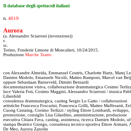
Il database degli spettacoli italiani
n.
4019
Aurora
(a. Alessandro Sciarroni (invenzione))
r.
sc.
Torino, Fonderie Limone di Moncalieri, 10/24/2015.
Produzione
Marche Teatro
con Alexandre Almeida, Emmanuel Coutris, Charlotte Hartz, Matej Le
Damien Modolo, Emanuele Nicolò, Matteo Ramponi, Marcel van Bei
oppure Sebastiaan Barneveld, Dimitri Bernardi
documentazione visiva, collaborazione drammaturgica Cosimo Terliz
luce Valeria Foti, Cosimo Maggini, Alessandro Sciarroni / musica Pab
Lilienfeld
consulenza drammaturgica, casting Sergio Lo Gatto / collaborazioni
artistiche Francesca Foscarini, Francesca Grilli, Matteo Maffesanti, Er
Cuong Castaing, Cosimo Terlizzi / styling Ettore Lombardi, sviluppo,
promozione, consiglio Lisa Gilardino, amministrazione, produzione
esecutiva Chiara Fava, casting, assistenza, ricerca Damien Modolo, uf
stampa Beatrice Giongo, consulenza tecnico-sportiva Ettore Armani, 
De Meo, Aurora Zanolin