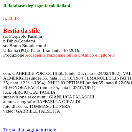
Il database degli spettacoli italiani
n.
4003
Bestia da stile
(a. Pierpaolo Pasolini)
r. Fabio Condemi
sc. Bruno Buonincontri
Urbania (PU), Teatro Bramante, 4/7/2016.
Produzione
Accademia Nazionale Silvio d'Amico e Fattore K
con: GABRIELE PORTOGHESE (under 35, nato il 24/02/1982), VA
ALMERIGHI (under 35, nata il 15/10/1984), EMANUELE LINFATTI 
35, nato il 22/11/1994), XHULJO PETUSHI (under 35, nato il 22/08/
ELEONORA PACE (under 35, nata il 03/01/1991)
luci: SERGIO CIATTAGLIA
supervisione ai costumi: GIANLUCA FALASCHI
aiuto scenografo: RAFFAELLA GIRALDI
foto di scena: TOMMASO LE PERA
video: GABRIELE FALSETTA
Torna alla pagina iniziale.